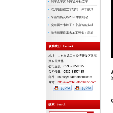
刹车盘车床 刹车盘单柱立车
双刀塔数控立车粗精一体车削汽
亨嘉智能亮相2026中国制动
突破国外卡脖子：亨嘉智能多轴
激光熔覆刹车盘加工设备：应对
联系我们 Contact
地址：山东省龙口市经济开发区政海
路东首路北
公司座机：0535-8858025
公司传真：0535-8857485
邮件：sales@bluetoothcnc.com
网站：
http://www.bluetoothcnc.com
搜索 Search