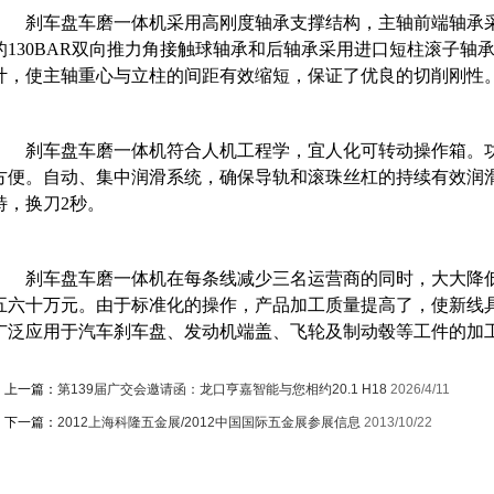
刹车盘车磨一体机
采用高刚度轴承支撑结构，主轴前端轴承采
的130BAR双向推力角接触球轴承和后轴承采用进口短柱滚子轴
计，使主轴重心与立柱的间距有效缩短，保证了优良的切削刚性
刹车盘车磨一体机
符合人机工程学，宜人化可转动操作箱。
方便。自动、集中润滑系统，确保导轨和滚珠丝杠的持续有效润
特，换刀2秒。
刹车盘车磨一体机
在每条线减少三名运营商的同时，大大降
五六十万元。由于标准化的操作，产品加工质量提高了，使新线
广泛应用于汽车刹车盘、发动机端盖、飞轮及制动毂等工件的加
上一篇：
第139届广交会邀请函：龙口亨嘉智能与您相约20.1 H18
2026/4/11
下一篇：
2012上海科隆五金展/2012中国国际五金展参展信息
2013/10/22