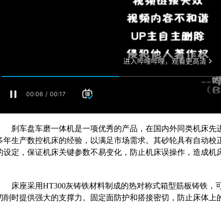
刹车盘车磨一体机是一项优秀的产品，在国内外同类机床先进
多年生产数控机床的经验，以满足市场需求。其砂轮具有自动校
的设定，保证机床关键参数不易变化，防止机床误操作，造成机
床座采用HT300灰铸铁材料制成的热对称式箱型筋板铸铁，
切削时提供强大的支撑力。固定面防护和搭接密切，防止床体上