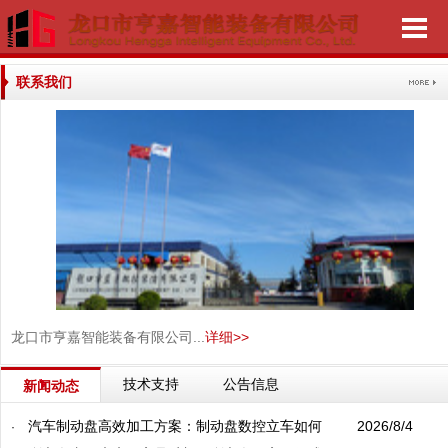
联系我们
龙口市亨嘉智能装备有限公司...
详细>>
技术支持
公告信息
新闻动态
汽车制动盘高效加工方案：制动盘数控立车如何
2026/8/4
·