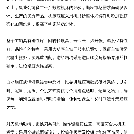
础上，集我公司多年生产数控机床的经验，顺应市场需求而研发设
计、生产的优秀产品。机床底座采用树脂砂整体式铸件对称加强筋
强化加固结构，提高了机床的稳定性。
整个主轴具有刚性好、回转精度高、寿命长、温升低、精度保持性
好、易维护的特点；采用大功率主轴伺服电机驱动，保证主轴所需
的输出扭矩，实现重切削。进给轴均采用进口60度角接触专用丝杠
轴承，进给精度大幅提高。
自动脱压式润滑系统集中给油，以先进脱压间歇式供油系统，以定
时、定量、定压、个别方式提供每个润滑点适时、适量之给油，确
保每一润滑位置确时得到润滑油，使制动盘立车长时间运作无后顾
之忧。
对刀机构独特，更换刀具2秒。操作键盘箱位置、高度符合人机工
程学；采用全键式面板设计，按操作频度及按钮功能分区布局，使