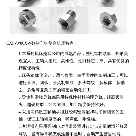
CXF-W80XW
数控车铣复合机床
特点：
1.本系列机床是我公司的成熟产品，整机结构紧凑、外形美
观宜人、主轴大扭矩、高刚性、性能稳定可靠、具有优良的
精度保持性。
2.床头箱优化设计，适合盘类、轴类零件的车削加工，可以
进行直线、圆弧、公英制螺纹、多头螺纹、多棱体、多端
面、多角等复杂工序的精密自动化加工。
3.导轨和滑鞍导轨都采用特殊性材料的硬导轨，经高频淬
火，超硬耐磨，经久耐用、加工精度保持性好。
4.采用高精度主轴轴承组且经精密装配和动平衡测试的主
轴，保证主轴精度高的、噪声低、刚性强。
5.各润滑点采用强制自动润滑装置进行定点定量润滑丝杠及
导轨，当有异常状态或油量不足时，自动产生警告讯号。